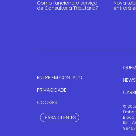
Como funciona o serviço
Nova tab
de Consultoria Tributária?
entrará e
QUEM
ENTRE EM CONTATO
NEWS
PRIVACIDADE
CARR
COOKIES
© 2025
Embaix
PARA CLIENTES
Bloco 
RJ - C
99467