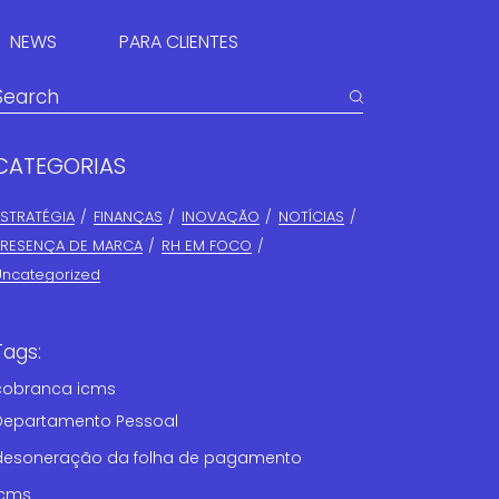
NEWS
PARA CLIENTES
PORTAL DO CLIENTE
CATEGORIAS
SUMÁRIO EXECUTIVO
ESTRATÉGIA
FINANÇAS​
INOVAÇÃO
NOTÍCIAS
PRESENÇA DE MARCA
RH EM FOCO
Uncategorized
Tags:
cobranca icms
Departamento Pessoal
desoneração da folha de pagamento
icms