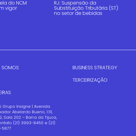
ela do NCM
RJ: Suspensão da
m vigor
Substituição Tributária (ST)
no setor de bebidas
 SOMOS
BUSINESS STRATEGY
TERCEIRIZAÇÃO
EIRAS
 Grupo Insigne | Avenida
ador Abelardo Bueno, 1.111,
2, Sala 202 – Barra da Tijuca,
ontato (21) 3993-8450 e (21)
-5877