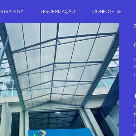
 STRATEGY
TERCEIRIZAÇÃO
CONECTE-SE
RIA TRIBUTÁRIA
BPO CONTÁBIL
CARREIRAS
RIA EMPRESARIAL
BPO FISCAL
ENTRE EM CONTATO
AÇÃO DE IMPOSTOS
BPO FINANCEIRO
NG & COMUNICAÇÃO
DEPARTAMENTO PESSOAL
CONSULTIVO
A COMERCIAL
E PESSOAS
DORIA EMPRESARIAL