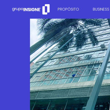
PROPÓSITO
BUSINESS
QUEM SOMOS
CONSULTO
CONSULTO
RECUPER
MARKETI
ESTRUTUR
GESTÃO D
CONTROLA