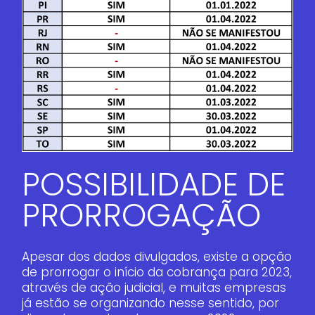
POSSIBILIDADE DE
PRORROGAÇÃO
Apesar dos dados divulgados, existe a opção
de prorrogar o início da cobrança para 2023,
através de ação judicial, e muitas empresas
já estão se organizando nesse sentido, por