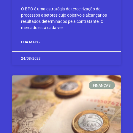
O BPO é uma estratégia de terceirização de
processos e setores cujo objetivo é alcançar os
resultados determinados pela contratante. O
mercado está cada vez
LEIA MAIS »
24/08/2023
FINANÇAS​