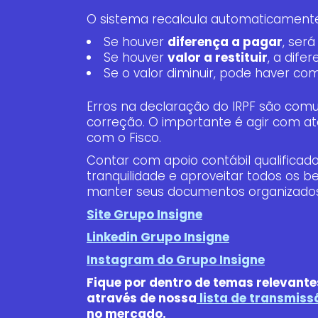
O sistema recalcula automaticamente 
Se houver
diferença a pagar
, ser
Se houver
valor a restituir
, a dife
Se o valor diminuir, pode haver c
Erros na declaração do IRPF são comu
correção. O importante é agir com at
com o Fisco.
Contar com apoio contábil qualificad
tranquilidade e aproveitar todos os be
manter seus documentos organizados o
Site Grupo Insigne
Linkedin Grupo Insigne
Instagram do Grupo Insigne
Fique por dentro de temas relevant
através de nossa
lista de transmiss
no mercado.