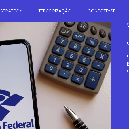
 STRATEGY
TERCEIRIZAÇÃO
CONECTE-SE
RIA TRIBUTÁRIA
BPO CONTÁBIL
CARREIRAS
RIA EMPRESARIAL
BPO FISCAL
ENTRE EM CONTATO
AÇÃO DE IMPOSTOS
BPO FINANCEIRO
NG & COMUNICAÇÃO
DEPARTAMENTO PESSOAL
CONSULTIVO
A COMERCIAL
E PESSOAS
DORIA EMPRESARIAL