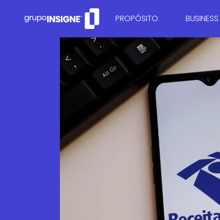
PROPÓSITO
BUSINESS
QUEM SOMOS
CONSULTO
CONSULTO
RECUPER
MARKETI
ESTRUTUR
GESTÃO D
CONTROLA