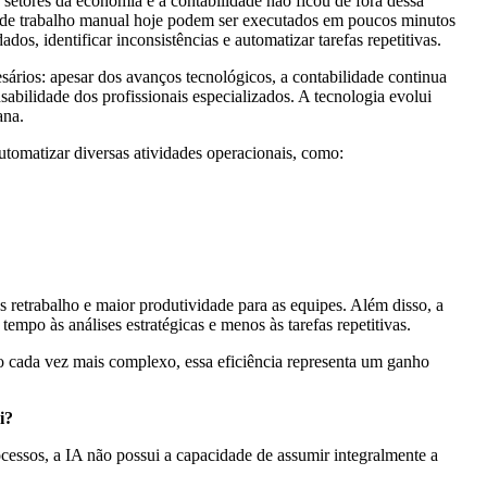
s setores da economia e a contabilidade não ficou de fora dessa
de trabalho manual hoje podem ser executados em poucos minutos
dos, identificar inconsistências e automatizar tarefas repetitivas.
ários: apesar dos avanços tecnológicos, a contabilidade continua
sabilidade dos profissionais especializados. A tecnologia evolui
ana.
omatizar diversas atividades operacionais, como:
retrabalho e maior produtividade para as equipes. Além disso, a
empo às análises estratégicas e menos às tarefas repetitivas.
o cada vez mais complexo, essa eficiência representa um ganho
i?
cessos, a IA não possui a capacidade de assumir integralmente a