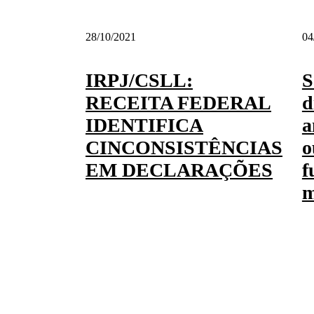
28/10/2021
04
IRPJ/CSLL:
S
RECEITA FEDERAL
d
IDENTIFICA
a
CINCONSISTÊNCIAS
o
EM DECLARAÇÕES
f
m