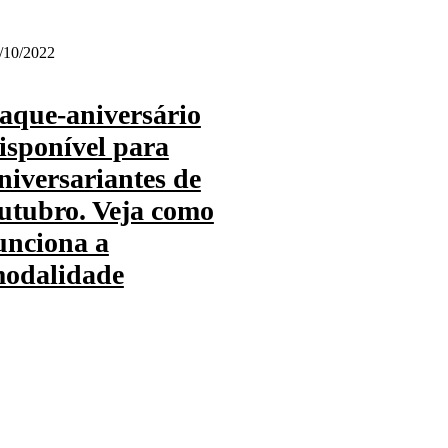
/10/2022
aque-aniversário
isponível para
niversariantes de
utubro. Veja como
unciona a
odalidade