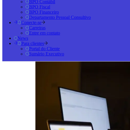
BPO Contábil
BPO Fiscal
BPO Financeiro
Departamento Pessoal Consultivo
Conecte-se
Carreiras
Entre em contato
News
Para clientes
Portal do Cliente
Sumário Executivo