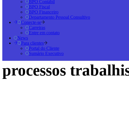
BPO Contábil
BPO Fiscal
BPO Financeiro
Departamento Pessoal Consultivo
Conecte-se
Carreiras
Entre em contato
News
Para clientes
Portal do Cliente
Sumário Executivo
processos trabalhi