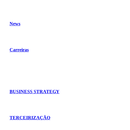
News
Carreiras
© 2025 Grupo Insigne | Avenida Embaixador Abelardo Bueno, 1.1
BUSINESS STRATEGY
TERCEIRIZAÇÃO