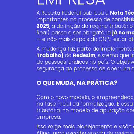
A Receita Federal publicou a
Nota Téc
importantes no processo de constitui
2025
, a definição do regime tributári
Real) passa a ser obrigatória
já no m
— e não mais depois do CNPJ estar ati
A mudança faz parte da implementa
Trabalho)
da
Redesim
, sistema que 
de pessoas jurídicas no país. O objeti
segurança ao processo de abertura 
O QUE MUDA, NA PRÁTICA?
Com o novo modelo, o empreendedor p
na fase inicial da formalização. E es
tributária, no modelo de apuração do
empresa.
Isso exige mais planejamento e visão 
Afinal, uma escolha errada de regime 