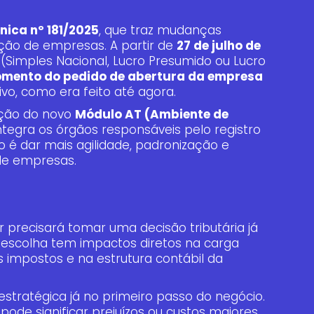
nica nº 181/2025
, que traz mudanças
ção de empresas. A partir de
27 de julho de
o (Simples Nacional, Lucro Presumido ou Lucro
omento do pedido de abertura da empresa
vo, como era feito até agora.
ção do novo
Módulo AT (Ambiente de
integra os órgãos responsáveis pelo registro
vo é dar mais agilidade, padronização e
de empresas.
recisará tomar uma decisão tributária já
sa escolha tem impactos diretos na carga
s impostos e na estrutura contábil da
estratégica já no primeiro passo do negócio.
pode significar prejuízos ou custos maiores