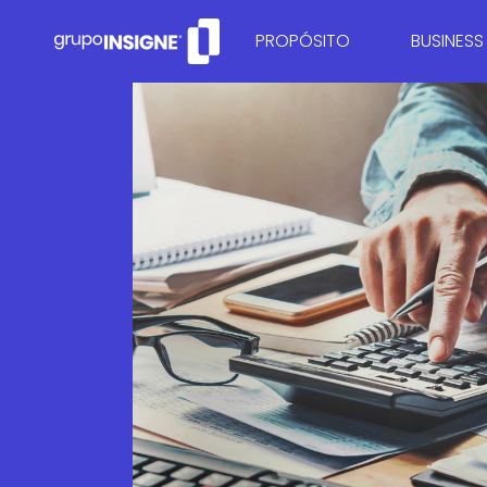
PROPÓSITO
BUSINESS
QUEM SOMOS
CONSULTO
CONSULTO
RECUPER
MARKETI
ESTRUTUR
GESTÃO D
CONTROLA