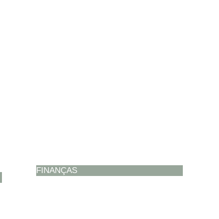
FINANÇAS​
TRABALHISTA: MUDANÇA NAS REGRAS